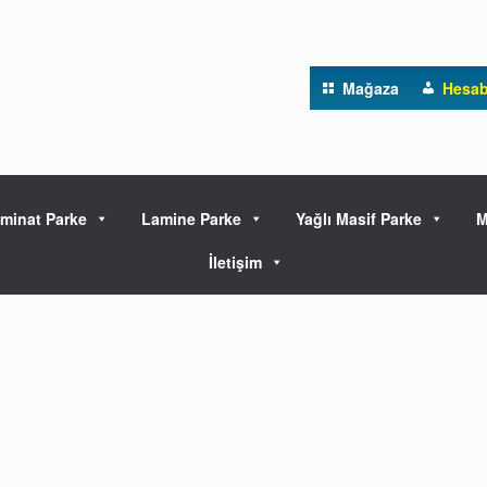
Mağaza
Hesa
minat Parke
Lamine Parke
Yağlı Masif Parke
M
İletişim