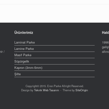
Ürünlerimiz
Hak
Laminat Parke
1996 
geliş
Lamine Parke
ir /
altı
Masif Parke
Süpürgelik
Kapron (3mm-5mm)
Şilte
Copyright© 2015. Eren Parke Allright Reserved.
Design by
Teknik Web Tasarım
Theme by
SiteOrigin