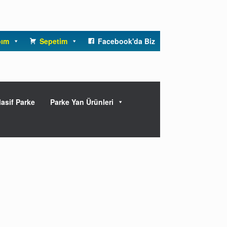
bım
Sepetim
Facebook'da Biz
asif Parke
Parke Yan Ürünleri