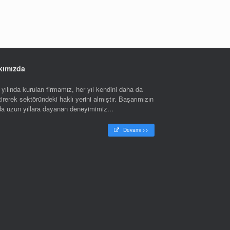
kımızda
yılında kurulan firmamız, her yıl kendini daha da
tirerek sektöründeki haklı yerini almıştır. Başarımızın
nda uzun yıllara dayanan deneyimimiz...
Devamı >>