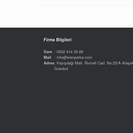
Firma Bilgileri
Gsm
: 0532 414 35 89
Mail
: info@erenparke.com
Adres
: Kayışdağı Mah. Rumeli Cad. No:25/A Ataşeh
İstanbul