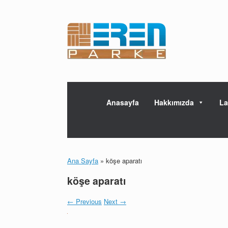
Skip
to
content
Anasayfa
Hakkımızda
La
Ana Sayfa
»
köşe aparatı
köşe aparatı
← Previous
Next →