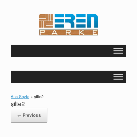
Skip
to
content
Ana Sayfa
»
şilte2
şilte2
← Previous