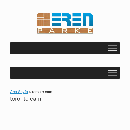
Skip
to
content
Ana Sayfa
»
toronto çam
toronto çam