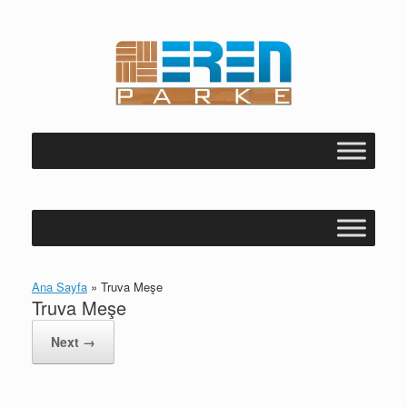
Skip
to
content
Ana Sayfa
»
Truva Meşe
Truva Meşe
Next →