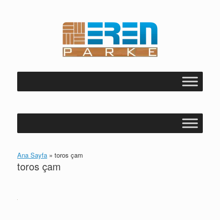
Skip
to
content
Ana Sayfa
»
toros çam
toros çam